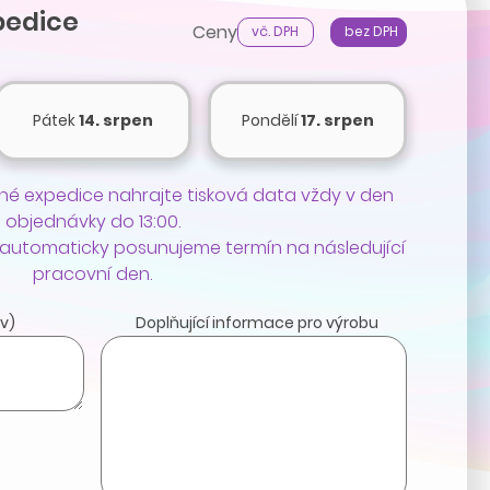
pedice
Ceny
vč. DPH
bez DPH
Pátek
14. srpen
Pondělí
17. srpen
é expedice nahrajte tisková data vždy v den
objednávky do 13:00.
 automaticky posunujeme termín na následující
pracovní den.
v)
Doplňující informace pro výrobu