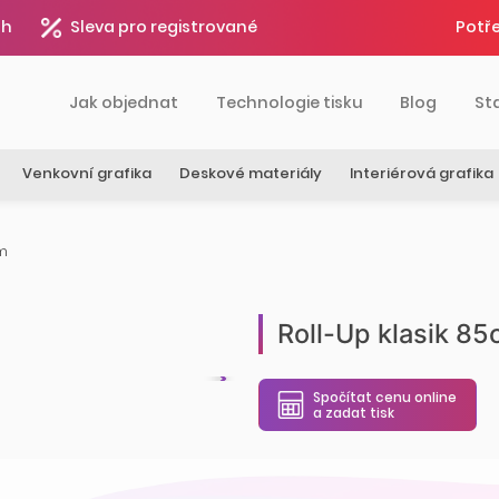
4h
Sleva pro registrované
Potře
Jak objednat
Technologie tisku
Blog
St
Venkovní grafika
Deskové materiály
Interiérová grafika
cm
Roll-Up klasik 8
Spočítat cenu online
a zadat tisk