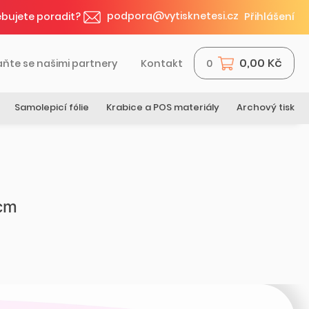
podpora@vytisknetesi.cz
bujete poradit?
Přihlášení
0,00 Kč
aňte se našimi partnery
Kontakt
0
Samolepicí fólie
Krabice a POS materiály
Archový tisk
5cm