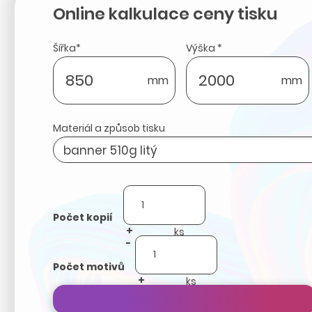
Online kalkulace ceny tisku
Šířka*
Výška *
mm
mm
Materiál a způsob tisku
Počet kopií
+
-
Počet motivů
+
-
Přepočítat cenu zakázky