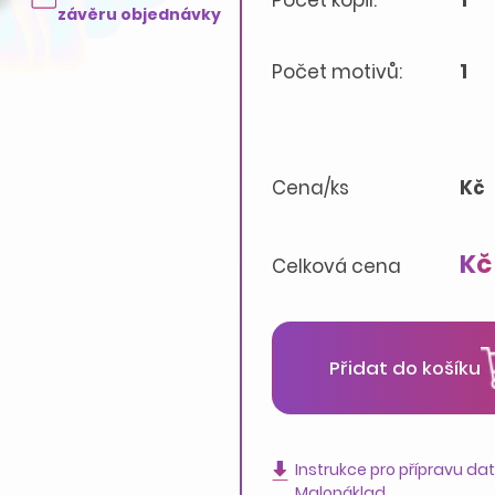
Počet kopií:
1
závěru objednávky
Počet motivů:
1
Cena/ks
Kč
Kč
Celková cena
Přidat do košíku
Instrukce pro přípravu da
Malonáklad