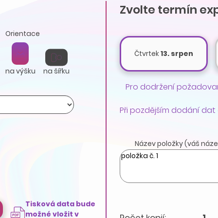
Zvolte termín ex
Orientace
Čtvrtek
13. srpen
na výšku
na šířku
Pro dodržení požadovan
Při pozdějším dodání dat
Název položky (váš náze
Tisková data bude
možné vložit v