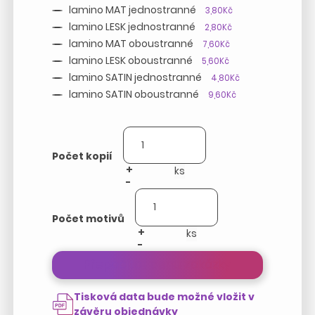
lamino MAT jednostranné
3,80Kč
lamino LESK jednostranné
2,80Kč
lamino MAT oboustranné
7,60Kč
lamino LESK oboustranné
5,60Kč
lamino SATIN jednostranné
4,80Kč
lamino SATIN oboustranné
9,60Kč
Počet kopií
+
-
Počet motivů
+
-
Přepočítat cenu zakázky
Tisková data bude možné vložit v
závěru objednávky