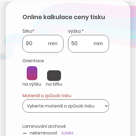
Online kalkulace ceny tisku
Šířka*
Výška *
mm
mm
Orientace
na výšku
na šířku
Materiál a způsob tisku
Laminování archové
nelaminovat
0,00Kč